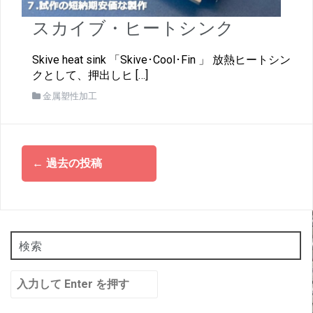
スカイブ・ヒートシンク
Skive heat sink 「Skive･Cool･Fin 」 放熱ヒートシン
クとして、押出しヒ […]
金属塑性加工
投
←
過去の投稿
稿
ナ
ビ
ゲ
ー
検索
シ
検
ョ
索:
ン