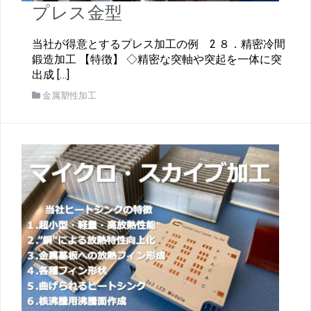
プレス金型
当社が得意とするプレス加工の例 2 ８．精密冷間
鍛造加工 【特徴】 ◇精密な突軸や突起を一体に突
出成 […]
金属塑性加工