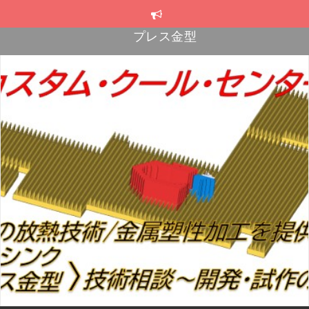
コ
ン
テ
スカイブ・ヒートシンク
ン
プレス金型
ツ
へ
プレス金型
ス
キ
ッ
プ