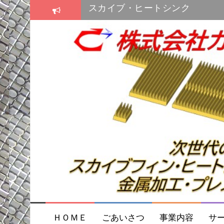
コ
プレス金型
ン
テ
プレス金型
ン
スカイブ・ヒートシンク
ツ
へ
ス
キ
ッ
プ
ＨＯＭＥ
ごあいさつ
事業内容
サ