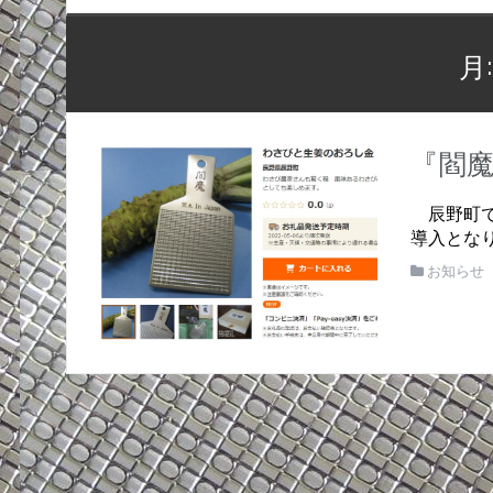
月
『閻
辰野町で
導入となり
お知らせ