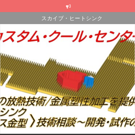
コ
ン
テ
スカイブ・ヒートシンク
ン
プレス金型
ツ
へ
プレス金型
ス
キ
ッ
プ