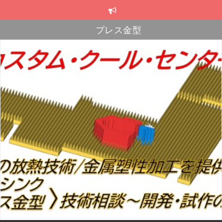
コ
ン
テ
プレス金型
ン
スカイブ・ヒートシンク
ツ
へ
プレス金型
ス
キ
ッ
プ