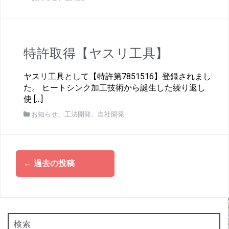
特許取得【ヤスリ工具】
ヤスリ工具として【特許第7851516】登録されまし
た。 ヒートシンク加工技術から誕生した繰り返し
使 […]
お知らせ
、
工法開発
、
自社開発
投
←
過去の投稿
稿
ナ
ビ
ゲ
ー
検索