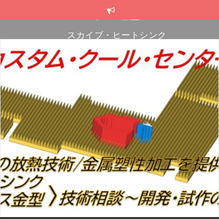
コ
ン
テ
スカイブ・ヒートシンク
ン
プレス金型
ツ
へ
プレス金型
ス
キ
ッ
プ