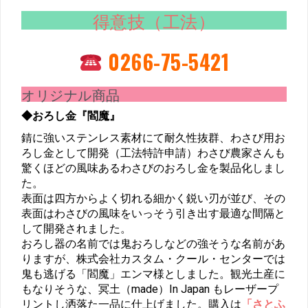
得意技（工法）
0266-75-5421
オリジナル商品
◆おろし金『閻魔』
錆に強いステンレス素材にて耐久性抜群、わさび用お
ろし金として開発（工法特許申請）わさび農家さんも
驚くほどの風味あるわさびのおろし金を製品化しまし
た。
表面は四方からよく切れる細かく鋭い刃が並び、その
表面はわさびの風味をいっそう引き出す最適な間隔と
して開発されました。
おろし器の名前では鬼おろしなどの強そうな名前があ
りますが、株式会社カスタム・クール・センターでは
鬼も逃げる「閻魔」エンマ様としました。観光土産に
もなりそうな、冥土（made）In Japan もレーザープ
リントし洒落た一品に仕上げました。購入は
「さとふ