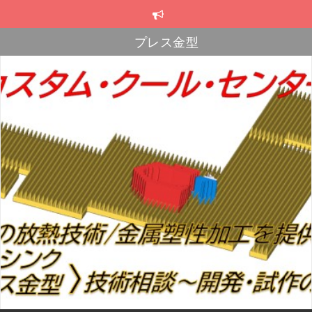
コ
ン
テ
プレス金型
ン
スカイブ・ヒートシンク
ツ
へ
プレス金型
ス
キ
ッ
プ