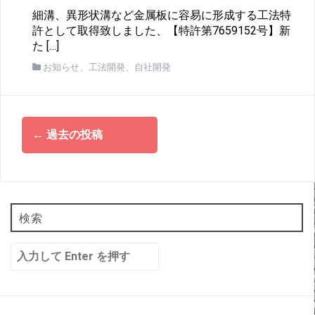
細溝、異形状溝など金属板に容易に形成する工法特
許として取得致しました、【特許第7659152号】新
た […]
お知らせ
、
工法開発
、
自社開発
投
←
過去の投稿
稿
ナ
ビ
ゲ
ー
検索
シ
検
ョ
索:
ン