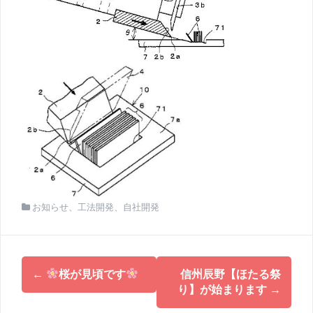
お知らせ
、
工法開発
、
自社開発
投
←
桜が見頃です
信州辰野【ほたる祭
稿
り】が始まります
→
ナ