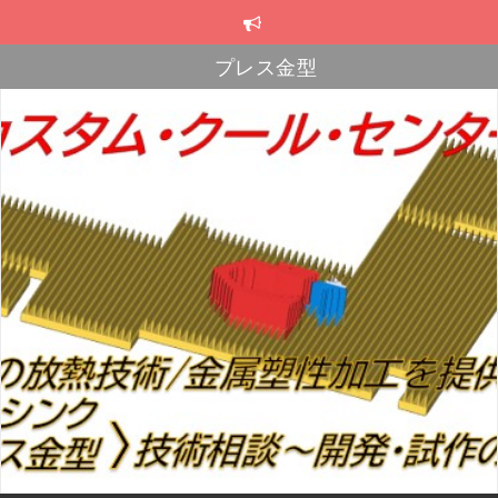
コ
ン
テ
プレス金型
ン
スカイブ・ヒートシンク
ツ
へ
プレス金型
ス
キ
ッ
プ