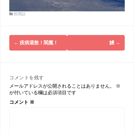
世間話
投
←
疫病退散！閻魔！
鰻
→
稿
ナ
ビ
ゲ
ー
コメントを残す
シ
メールアドレスが公開されることはありません。
※
ョ
が付いている欄は必須項目です
ン
コメント
※