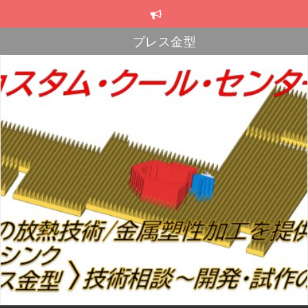
コ
プレス金型
ン
テ
スカイブ・ヒートシンク
ン
ツ
プレス金型
へ
ス
キ
ッ
プ