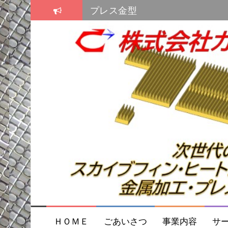
コ
プレス金型
ン
テ
スカイブ・ヒートシンク
ン
プレス金型
ツ
へ
ス
キ
ッ
プ
ＨＯＭＥ
ごあいさつ
事業内容
サ