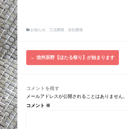
お知らせ
、
工法開発
、
自社開発
投
←
信州辰野【ほたる祭り】が始まります
稿
ナ
ビ
ゲ
コメントを残す
ー
メールアドレスが公開されることはありません。
シ
ョ
コメント
※
ン