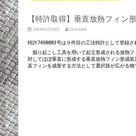
【特許取得】垂直放熱フィン
2024年6月28日
C3-master
特許7498883号は９件目の工法特許として登録
掘り起こし工具を用いて起立形成される放熱フ
対してほぼ垂直に形成する垂直放熱フィン形成装
直フィンを成形する方法として選択肢が広がる物