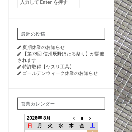
索:
最近の投稿
夏期休業のお知らせ
【第78回 信州辰野ほたる祭り】が開催
されます
特許取得【ヤスリ工具】
ゴールデンウィーク休業のお知らせ
営業カレンダー
2026年 8月
日
月
火
水
木
金
土