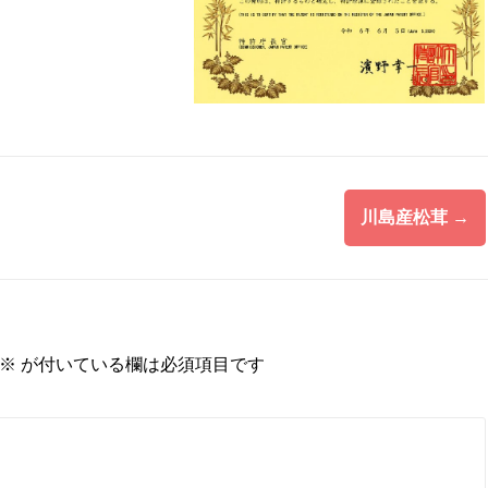
川島産松茸
→
※
が付いている欄は必須項目です