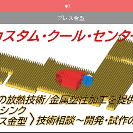
コ
ン
テ
プレス金型
ン
スカイブ・ヒートシンク
ツ
へ
プレス金型
ス
キ
ッ
プ