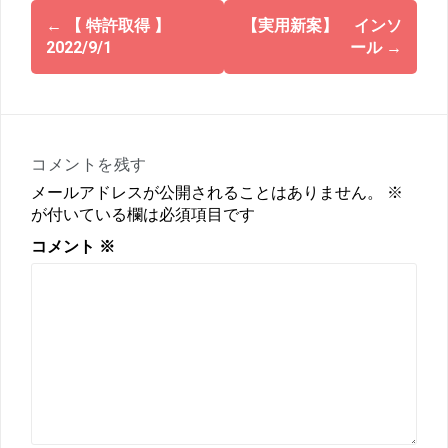
投
←
【 特許取得 】
【実用新案】 インソ
稿
2022/9/1
ール
→
ナ
ビ
ゲ
ー
コメントを残す
シ
ョ
メールアドレスが公開されることはありません。
※
が付いている欄は必須項目です
ン
コメント
※