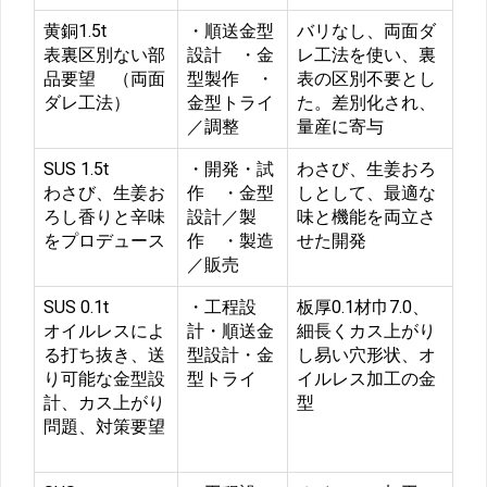
黄銅1.5t
・順送金型
バリなし、両面ダ
表裏区別ない部
設計 ・金
レ工法を使い、裏
品要望 （両面
型製作 ・
表の区別不要とし
ダレ工法）
金型トライ
た。差別化され、
／調整
量産に寄与
SUS 1.5t
・開発・試
わさび、生姜おろ
わさび、生姜お
作 ・金型
しとして、最適な
ろし香りと辛味
設計／製
味と機能を両立さ
をプロデュース
作 ・製造
せた開発
／販売
SUS 0.1t
・工程設
板厚0.1材巾7.0、
オイルレスによ
計・順送金
細長くカス上がり
る打ち抜き、送
型設計・金
し易い穴形状、オ
り可能な金型設
型トライ
イルレス加工の金
計、カス上がり
型
問題、対策要望