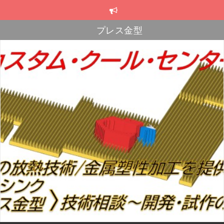
コ
ン
テ
プレス金型
ン
スカイブ・ヒートシンク
ツ
へ
プレス金型
ス
キ
ッ
プ