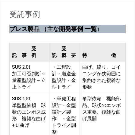
受託事例
プレス製品 （主な開発事例 一覧
）
受
受
託 事 例
託 概 要
特 徴
SUS 2.0t
・工程設
曲げ、絞り、コイ
加工可否判断～
計・順送金
ニングが狭範囲に
量産型設計～立
型設計・金
集約された複雑な
上トライ
型トライ
形状
SUS 1.5t
・単発工程
単型依頼 機能部
単型型依頼 球
設計・金型
品、球状のエンボ
状のエンボス成
設計／製
ス重要、複雑な曲
形 複雑な曲げ
作 ・金型
げ展開
+Ｕ曲げ
トライ／調
整