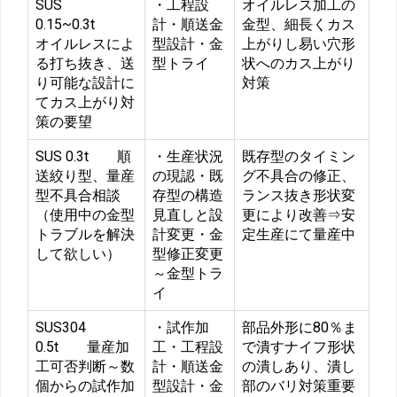
SUS
・工程設
オイルレス加工の
0.15~0.3t
計・順送金
金型、細長くカス
オイルレスによ
型設計・金
上がりし易い穴形
る打ち抜き、送
型トライ
状へのカス上がり
り可能な設計に
対策
てカス上がり対
策の要望
SUS 0.3t 順
・生産状況
既存型のタイミン
送絞り型、量産
の現認・既
グ不具合の修正、
型不具合相談
存型の構造
ランス抜き形状変
（使用中の金型
見直しと設
更により改善⇒安
トラブルを解決
計変更・金
定生産にて量産中
して欲しい）
型修正変更
～金型トラ
イ
SUS304
・試作加
部品外形に80％ま
0.5t 量産加
工・工程設
で潰すナイフ形状
工可否判断～数
計・順送金
の潰しあり、潰し
個からの試作加
型設計・金
部のバリ対策重要