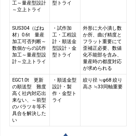
工～量産型設計
型トライ
～立上トライ
SUS304（ばね
・試作加
外形に大小潰し数
材）0.6t 量産
工・工程設
か所、曲げ精度と
加工可否判断～
計・順送金
フラット重要にて
数個からの試作
型設計・金
歪補正必要、数値
加工～量産型設
型トライ
化不能部を含み、
計～立上トライ
量産時の都度対応
が求められる
EGC1.0t 更新
・順送金型
絞り径 ≒φ68 絞り
の順送型 難度
設計・製
高さ ≒33同軸重要
高く社内対応出
作・金型ト
来ない、～前型
ライ
のバラツキ等不
具合を解決した
い