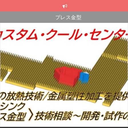
コ
ン
テ
スカイブ・ヒートシンク
ン
プレス金型
ツ
へ
プレス金型
ス
キ
ッ
プ