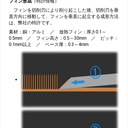
フィン形成
（特許情報）
フィンを切削刃により削り起こした後、切削刃を垂
直方向に移動して、フィンを垂直に起立する成形方法
は、弊社の特許です。
素材：銅・アルミ ／ 放熱フィン：厚さ0.1～
0.5mm ／ フィン高さ：0.5～30mm ／ ピッチ：
0.1mm以上 ／ ベース厚：0.3～4mm