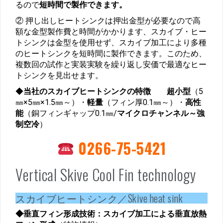
るので
短時間で製作できます。
② 押し出しヒートシンクは押出金型が必要なので高
額な金型製作費と時間がかかります、スカイブ・ヒー
トシンクは金型を使用せず、スカイブ加工により多種
のヒートシンクを短時間に製作できます。このため、
複数回の試作と実装実験を繰り返し安価で最適なヒー
トシンクを見出せます。
◆
当社のスカイブヒートシンクの特徴
超小型
（5
㎜×5㎜×1.5㎜～）・
軽量
（フィン厚0.1㎜～）・
高性
能
（銅フィンギャップ0.1㎜/
マイクロチャンネル～強
制空冷
）
0266-75-5421
Vertical Skive Cool Fin technology
スカイブヒートシンク／Skive heat sink
◆垂直フィン形成技術：スカイブ加工による垂直放熱