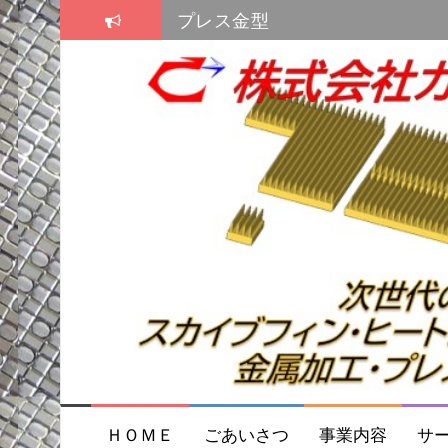
コ
プレス金型
ン
テ
プレス金型
ン
スカイブ・ヒートシンク
ツ
へ
ス
キ
ッ
プ
ＨＯＭＥ
ごあいさつ
事業内容
サ