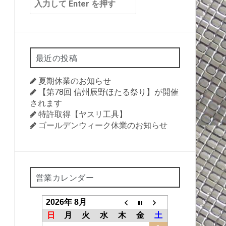
索:
最近の投稿
夏期休業のお知らせ
【第78回 信州辰野ほたる祭り】が開催
されます
特許取得【ヤスリ工具】
ゴールデンウィーク休業のお知らせ
営業カレンダー
2026年 8月
日
月
火
水
木
金
土