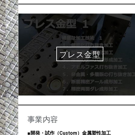
プレス金型
事業内容
■
開発・試作（Custom）金属塑性加工