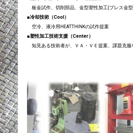
板金試作、切削部品、金型塑性加工(プレス金型
■冷却技術（Cool）
空冷、液冷用HEATTHINKの試作提案
■塑性加工技術支援（Center）
知見ある技術者が、ＶＡ・ＶＥ提案、課題克服